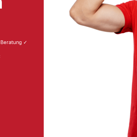
m
 Beratung ✓
: