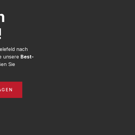
h
!
elefeld nach
ie unsere
Best-
ßen Sie
AGEN