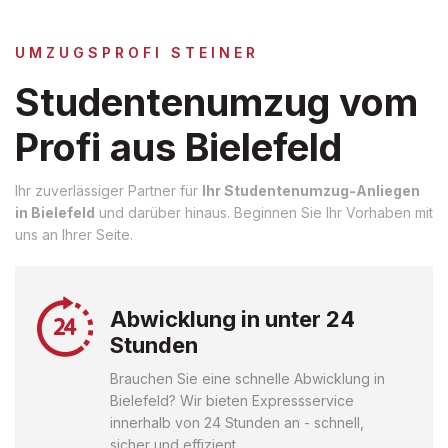
UMZUGSPROFI STEINER
Studentenumzug vom
Profi aus Bielefeld
Ihr zuverlässiger Partner für
Ihr Studentenumzug-Anliegen
in Bielefeld
und darüber hinaus. Beginnen Sie Ihr Vorhaben mit
uns an Ihrer Seite.
Abwicklung in unter 24
Stunden
Brauchen Sie eine schnelle Abwicklung in
Bielefeld? Wir bieten Expressservice
innerhalb von 24 Stunden an - schnell,
sicher und effizient.