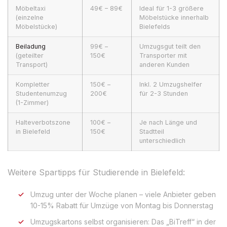
Möbeltaxi
49€ – 89€
Ideal für 1-3 größere
(einzelne
Möbelstücke innerhalb
Möbelstücke)
Bielefelds
Beiladung
99€ –
Umzugsgut teilt den
(geteilter
150€
Transporter mit
Transport)
anderen Kunden
Kompletter
150€ –
Inkl. 2 Umzugshelfer
Studentenumzug
200€
für 2-3 Stunden
(1-Zimmer)
Halteverbotszone
100€ –
Je nach Länge und
in Bielefeld
150€
Stadtteil
unterschiedlich
Weitere Spartipps für Studierende in Bielefeld:
Umzug unter der Woche planen – viele Anbieter geben
10-15% Rabatt für Umzüge von Montag bis Donnerstag
Umzugskartons selbst organisieren: Das „BiTreff“ in der