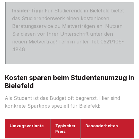
Insider-Tipp:
Für Studierende in Bielefeld bietet
das Studierendenwerk einen kostenlosen
Beratungsservice zu Mietverträgen an. Nutzen
Sie diesen vor Ihrer Unterschrift unter den
neuen Mietvertrag! Termin unter Tel: 0521/106-
4848
Kosten sparen beim Studentenumzug in
Bielefeld
Als Student ist das Budget oft begrenzt. Hier sind
konkrete Spartipps speziell für Bielefeld:
Umzugsvariante
Typischer
Besonderheiten
Preis