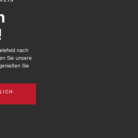
h
!
elefeld nach
en Sie unsere
genießen Sie
LICH