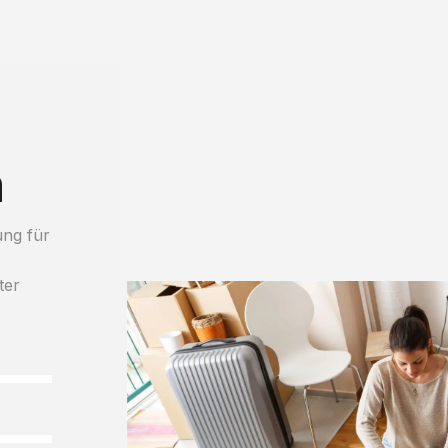
n
ung für
ter