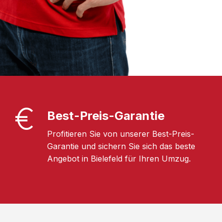
Best-Preis-Garantie
Profitieren Sie von unserer Best-Preis-
Garantie und sichern Sie sich das beste
Angebot in Bielefeld für Ihren Umzug.