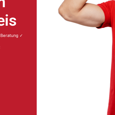
n
eis
 Beratung ✓
: