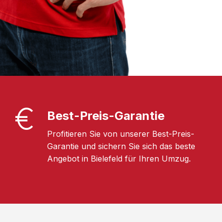
Best-Preis-Garantie
Profitieren Sie von unserer Best-Preis-
Garantie und sichern Sie sich das beste
Angebot in Bielefeld für Ihren Umzug.