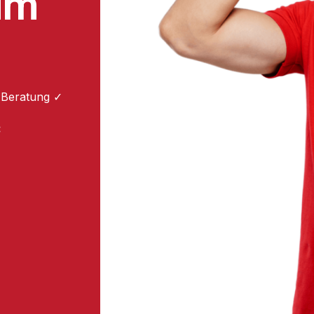
um
 Beratung ✓
: