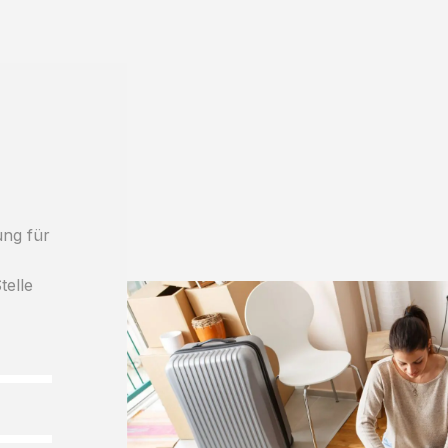
ung für
telle