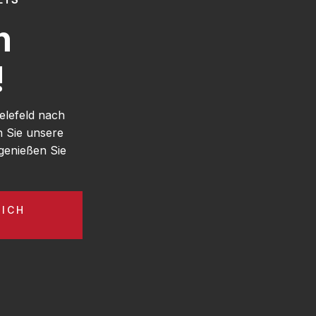
h
!
elefeld nach
n Sie unsere
genießen Sie
LICH