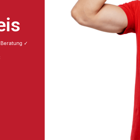
eis
 Beratung ✓
: