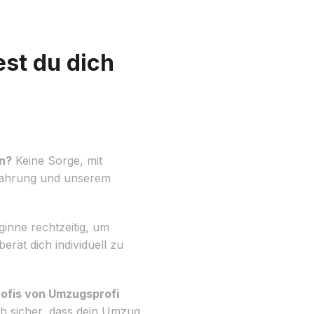
st du dich
en?
Keine Sorge, mit
Erfahrung und unserem
ginne rechtzeitig, um
erät dich individuell zu
rofis von Umzugsprofi
ch sicher, dass dein Umzug