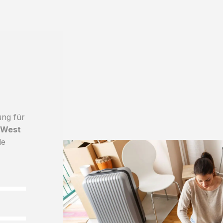
ung für
 West
le