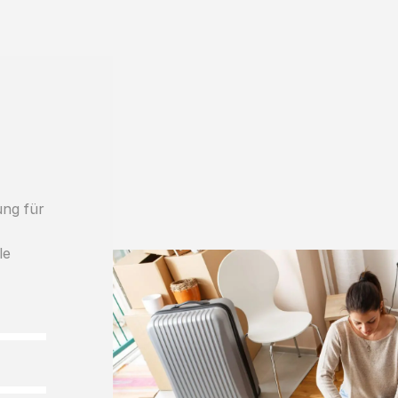
ung für
le