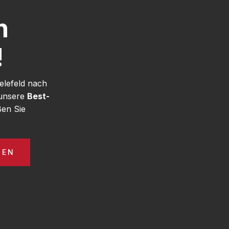
h
!
elefeld nach
 unsere
Best-
ßen Sie
GEN