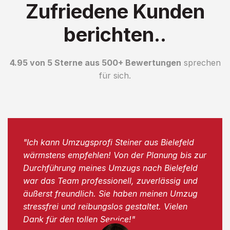
Zufriedene Kunden
berichten..
4.95 von 5 Sterne aus 500+ Bewertungen
sprechen
für sich.
"Ich kann Umzugsprofi Steiner aus Bielefeld
wärmstens empfehlen! Von der Planung bis zur
Durchführung meines Umzugs nach Bielefeld
war das Team professionell, zuverlässig und
äußerst freundlich. Sie haben meinen Umzug
stressfrei und reibungslos gestaltet. Vielen
Dank für den tollen Service!"