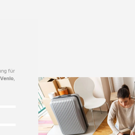
ung für
 Venlo
,