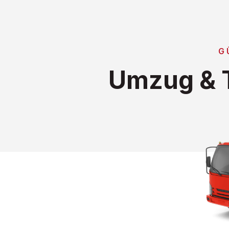
G
Umzug & T