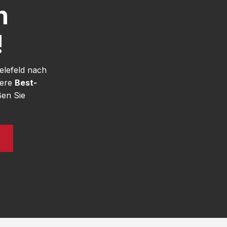
h
!
elefeld nach
sere
Best-
ßen Sie