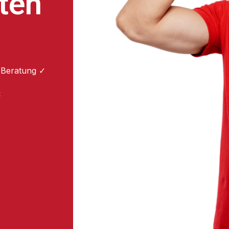
ten
 Beratung ✓
: