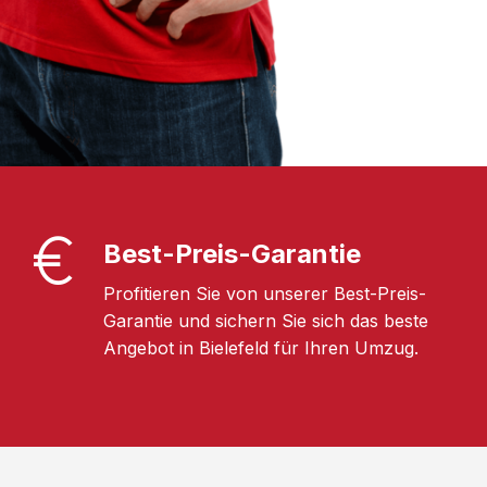
Best-Preis-Garantie
Profitieren Sie von unserer Best-Preis-
Garantie und sichern Sie sich das beste
Angebot in Bielefeld für Ihren Umzug.