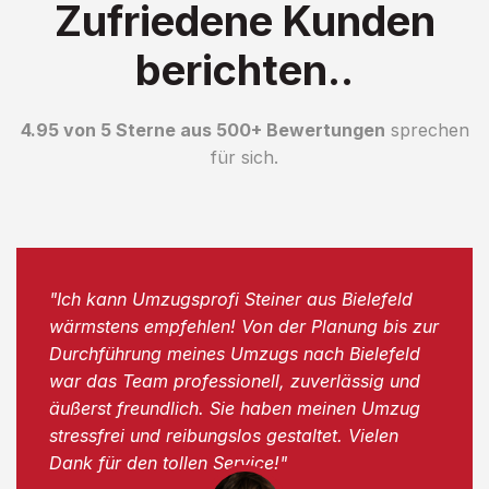
Zufriedene Kunden
berichten..
4.95 von 5 Sterne aus 500+ Bewertungen
sprechen
für sich.
"Ich kann Umzugsprofi Steiner aus Bielefeld
wärmstens empfehlen! Von der Planung bis zur
Durchführung meines Umzugs nach Bielefeld
war das Team professionell, zuverlässig und
äußerst freundlich. Sie haben meinen Umzug
stressfrei und reibungslos gestaltet. Vielen
Dank für den tollen Service!"