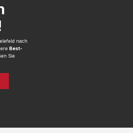
h
!
elefeld nach
sere
Best-
ßen Sie