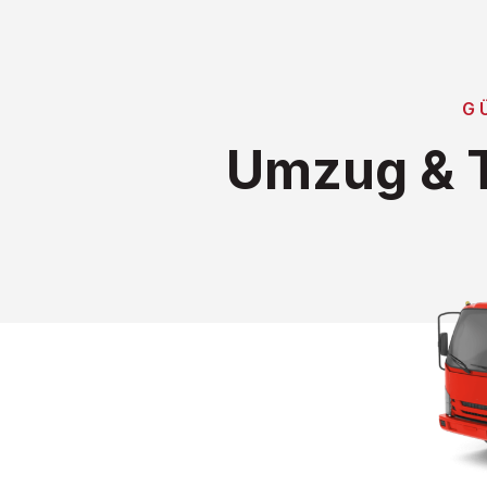
G
Umzug & T