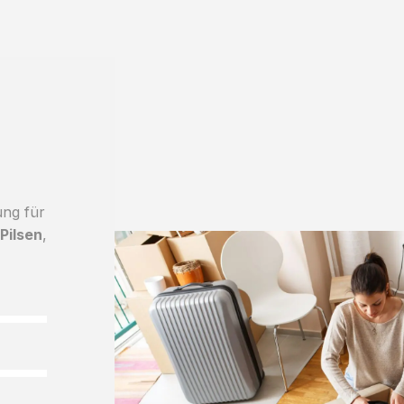
ung für
Pilsen
,