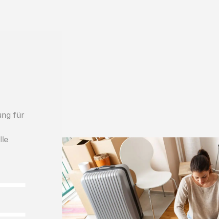
ung für
lle