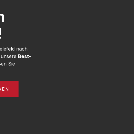
h
!
elefeld nach
e unsere
Best-
ßen Sie
GEN