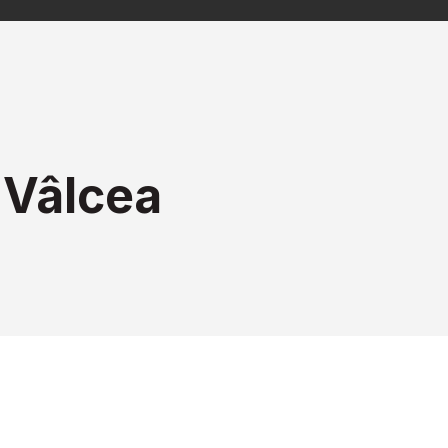
 Vâlcea