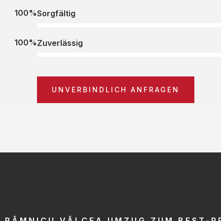
100%
Sorgfältig
100%
Zuverlässig
UNVERBINDLICH ANFRAGEN
RÂMNICU VÂLCEA UMZUG ZUM BEST-P