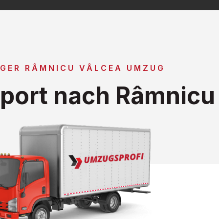
IGER RÂMNICU VÂLCEA UMZUG
port nach Râmnicu