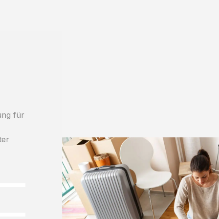
a
ung für
ter