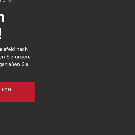
h
!
elefeld nach
en Sie unsere
genießen Sie
LICH