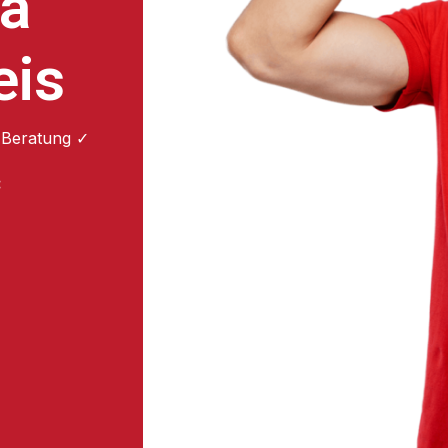
ea
eis
 Beratung ✓
: