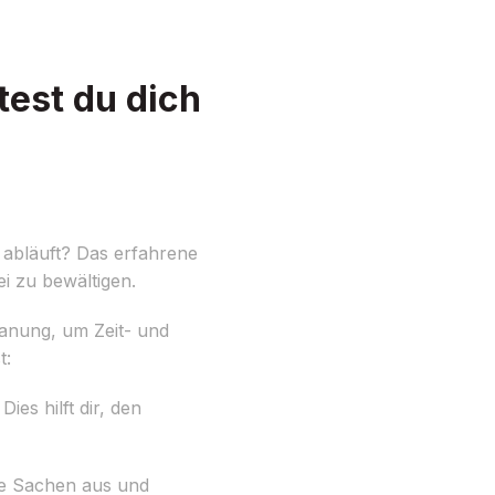
test du dich
 abläuft? Das erfahrene
ei zu bewältigen.
Planung, um Zeit- und
t:
ies hilft dir, den
ne Sachen aus und