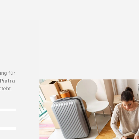
ung für
Piatra
steht.