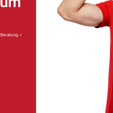
zum
 Beratung ✓
: