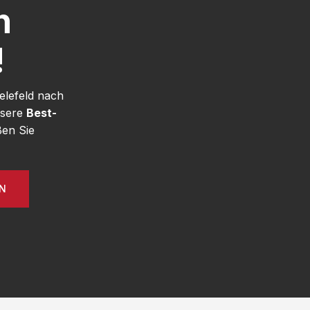
h
!
elefeld nach
nsere
Best-
ßen Sie
EN